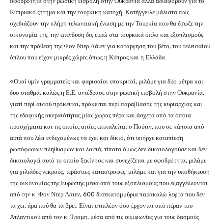
σφοδρότητα στην ρωσική εισβολή στην Ουκρανία αλλά αδιαφορούν για το
Κυπριακό ζήτημα και την τουρκική κατοχή. Κατήγγειλε μάλιστα πως
σχεδιάζουν την πλήρη τελωνειακή ένωση με την Τουρκία που θα έσωζε την
οικονομία της, την επένδυση δις ευρώ στα τουρκικά όπλα και εξοπλισμούς
και την πρόθεση της Φον Ντερ Λάιεν για κατάργηση του βέτο, του τελευταίου
όπλου που είχαν μικρές χώρες όπως η Κύπρος και η Ελλάδα
«Ουαί υμίν γραμματείς και φαρισαίοι υποκριταί, μιλάμε για δύο μέτρα και
δυο σταθμά, καλώς η Ε.Ε. αντέδρασε στην ρωσική εισβολή στην Ουκρανία,
γιατί περί αυτού πρόκειται, πρόκειται περί παραβίασης της κυριαρχίας και
της εδαφικής ακεραιότητας μίας χώρας πέρα και άσχετα από τα όποια
προσχήματα και τις οποίες αιτίες επικαλείται ο Πούτιν, που σε κάποια από
αυτά που λέει ενδεχομένως να έχει και δίκιο, ότι υπήρχε καταπίεση
ρωσόφωνων πληθυσμών και λοιπά, τίποτα όμως δεν δικαιολογούσε και δεν
δικαιολογεί αυτό το οποίο ξεκίνησε και συνεχίζεται με σφοδρότητα, μιλάμε
για χιλιάδες νεκρούς, τεράστιες καταστροφές, μιλάμε και για την υποθήκευση
της οικονομίας της Ευρώπης μέσα από τους εξοπλισμούς που εξαγγέλλονται
από την κ. Φον Ντερ Λάιεν, 600 δισεκατομμύρια παρακαλώ λεφτά που δεν
τα χει, άρα πού θα τα βρει; Είναι επιπλέον όσα έρχονται από πέραν του
Ατλαντικού από τον κ. Τραμπ, μέσα από τις συμφωνίες για τους δασμούς