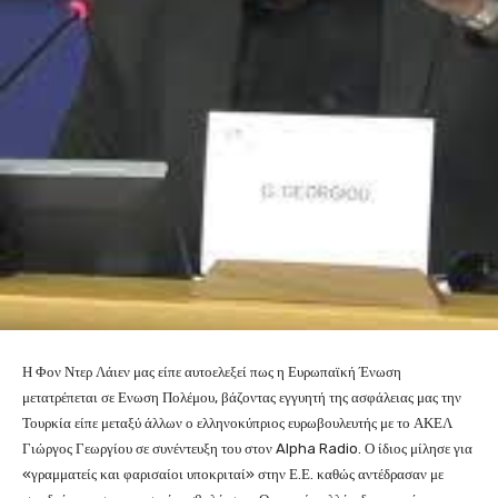
Η Φον Ντερ Λάιεν μας είπε αυτοελεξεί πως η Ευρωπαϊκή Ένωση
μετατρέπεται σε Ενωση Πολέμου, βάζοντας εγγυητή της ασφάλειας μας την
Τουρκία είπε μεταξύ άλλων ο ελληνοκύπριος ευρωβουλευτής με το ΑΚΕΛ
Γιώργος Γεωργίου σε συνέντευξη του στον Alpha Radio. Ο ίδιος μίλησε για
«γραμματείς και φαρισαίοι υποκριταί» στην Ε.Ε. καθώς αντέδρασαν με