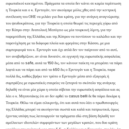
ευρωπαϊκού κεκτημένου. Πράγματα τα οποία δεν κάνει σε καμία περίπτωση
η Τουρκία και ο κ. Ερντογάν, τον ακούγαμε μόλις χθες από την κεντρική
συνέλευση του ΟΗΕ να μιλάει για δυο κράτη, για την ανάγκη αναγνώρισης
του ψευδοκράτους, για την Τουρκία η οποία θεωρεί τις περιοχές γύρω από
την Κύπρο στην Ανατολική Μεσόγειο ως μία τουρκική λίμνη, για την
παρεμπόδιση της Ελλάδας και της Κύπρου να ποντίσουν το καλώδιο και την
παρενόχληση με τα διάφορα πλοία και φρεγάτες στην Κάσσο, με μια
συμπεριφορά του κ. Ερντογάν και όχι απλά δεν τον παίρνουν από το αυτί,
τον αναβαθμίζουν, αν είναι δυνατόν, σε εγγυητή της ευρωπαϊκής ασφαλείας
μέσα από το safe, αυτά τα 150 δις, τον κάνουν παίκτη να μπορέσει να πάρει
λεφτά και να πάρει και από τα 650 δις ο Ερντογάν και η Τουρκία, παρα
πολλά δις, καθώς βρήκε τον τρόπο ο Ερντογάν μέσα από εξαγορές ή
συμπράξεις με ευρωπαϊκές εταιρείες να ξεπερνά το σκόπελο της ανάγκης
δηλαδή να είναι μία χώρα η οποία σέβεται την ευρωπαϊκή ασφάλεια και ας
λέει ο κ. Μητσοτάκης ότι αν δεν αρθεί το casus belli δε θα πάρει δεκάρα η
Τουρκία. Θέλω να είμαι ειλικρινής, ότι και αυτά που λέει ο πρωθυπουργός
της Ελλάδας μπορεί να ακούγονται σωστά και καλά και πατριωτικά, όμως
έχοντας υπόψη πως λειτουργούν τα πράγματα εδώ στη βάση δηλαδή τον
αμείλικτων ιδιοτελών συμφερόντων των μεγάλων κρατών, που δυο κράτη