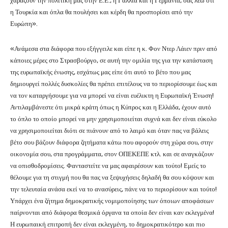
χαράζουν την πολιτική μας στην Ε.Ε., η Γαλλία και η Γερμανία, σας λέω ότι
η Τουρκία και όπλα θα πουλήσει και κέρδη θα προσπορίσει από την
Ευρώπη».
«Ανάμεσα στα διάφορα που εξήγγειλε και είπε η κ. Φον Ντερ Λάιεν πριν από
κάποιες μέρες στο Στρασβούργο, σε αυτή την ομιλία της για την κατάσταση
της ευρωπαϊκής ένωσης, εσχάτως μας είπε ότι αυτό το βέτο που μας
δημιουργεί πολλές δυσκολίες θα πρέπει επιτέλους να το περιορίσουμε έως και
να τον καταργήσουμε για να μπορεί να είναι ευέλικτη η Ευρωπαϊκή Ένωση!
Αντιλαμβάνεστε ότι μικρά κράτη όπως η Κύπρος και η Ελλάδα, έχουν αυτό
το όπλο το οποίο μπορεί να μην χρησιμοποιείται συχνά και δεν είναι εύκολο
να χρησιμοποιείται διότι σε πιάνουν από το λαιμό και όταν πας να βάλεις
βέτο σου βάζουν διάφορα ζητήματα κάτω που αφορούν στη χώρα σου, στην
οικονομία σου, στα προγράμματα, στον ΟΠΕΚΕΠΕ κτλ. και σε αναγκάζουν
να οπισθοδρομίσεις. Φανταστείτε να μας αφαιρέσουν και τούτο! Εμείς το
θέλουμε για τη στιγμή που θα πας να ξεψυχήσεις δηλαδή θα σου κόψουν και
την τελευταία ανάσα εκεί να το ανασύρεις, πάνε να το περιορίσουν και τούτο!
Υπάρχει ένα ζήτημα δημοκρατικής νομιμοποίησης των όποιων αποφάσεων
παίρνονται από διάφορα θεσμικά όργανα τα οποία δεν είναι καν εκλεγμένα!
Η ευρωπαική επιτροπή δεν είναι εκλεγμένη, το δημοκρατικότερο και πιο