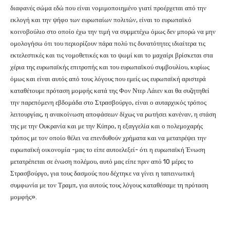
διαφανές σώμα εδώ που είναι νομιμοποιημένο γιατί προέρχεται από την
εκλογή και την ψήφο των ευρωπαίων πολιτών, είναι το ευρωπαϊκό
κοινοβούλιο στο οποίο έχω την τιμή να συμμετέχω όμως δεν μπορώ να μην
ομολογήσω ότι του περιορίζουν πάρα πολύ τις δυνατότητες ιδιαίτερα τις
εκτελεστικές και τις νομοθετικές και το ψωμί και το μαχαίρι βρίσκεται στα
χέρια της ευρωπαϊκής επιτροπής και του ευρωπαϊκού συμβουλίου, κυρίως
όμως και είναι αυτός από τους λόγους που εμείς ως ευρωπαϊκή αριστερά
καταθέτουμε πρόταση μομφής κατά της Φον Ντερ Λάιεν και θα συζητηθεί
την παρεπόμενη εβδομάδα στο Στρασβούργο, είναι ο αυταρχικός τρόπος
λειτουργίας, η ανακοίνωση αποφάσεων δίχως να ρωτήσει κανέναν, η στάση
της με την Ουκρανία και με την Κύπρο, η εξαγγελία και ο πολεμοχαρής
τρόπος με τον οποίο θέλει να επενδυθούν χρήματα και να μετατρέψει την
ευρωπαϊκή οικονομία -μας το είπε αυτοελεξεί- ότι η ευρωπαϊκή Ένωση
μετατρέπεται σε ένωση πολέμου, αυτό μας είπε πριν από 10 μέρες το
Στρασβούργο, για τους δασμούς που δέχτηκε να γίνει η ταπεινωτική
συμφωνία με τον Τραμπ, για αυτούς τους λόγους καταθέσαμε τη πρόταση
μομφής».