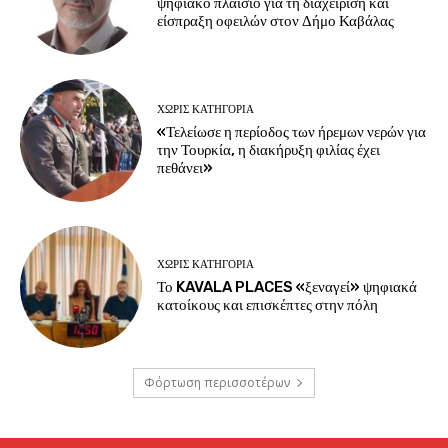
ψηφιακό πλαίσιο για τη διαχείριση και
είσπραξη οφειλών στον Δήμο Καβάλας
ΧΩΡΊΣ ΚΑΤΗΓΟΡΊΑ
«Τελείωσε η περίοδος των ήρεμων νερών για
την Τουρκία, η διακήρυξη φιλίας έχει
πεθάνει»
ΧΩΡΊΣ ΚΑΤΗΓΟΡΊΑ
Το KAVALA PLACES «ξεναγεί» ψηφιακά
κατοίκους και επισκέπτες στην πόλη
Φόρτωση περισσοτέρων