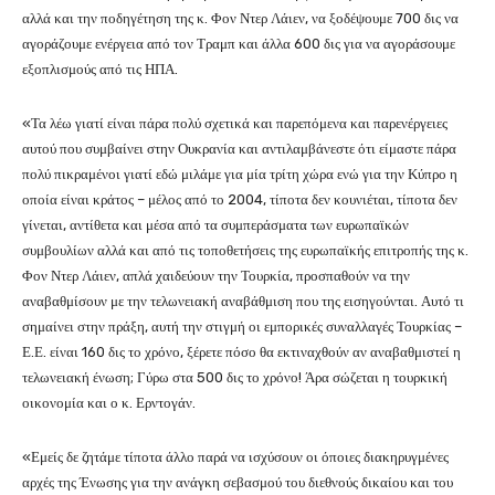
αλλά και την ποδηγέτηση της κ. Φον Ντερ Λάιεν, να ξοδέψουμε 700 δις να
αγοράζουμε ενέργεια από τον Τραμπ και άλλα 600 δις για να αγοράσουμε
εξοπλισμούς από τις ΗΠΑ.
«Τα λέω γιατί είναι πάρα πολύ σχετικά και παρεπόμενα και παρενέργειες
αυτού που συμβαίνει στην Ουκρανία και αντιλαμβάνεστε ότι είμαστε πάρα
πολύ πικραμένοι γιατί εδώ μιλάμε για μία τρίτη χώρα ενώ για την Κύπρο η
οποία είναι κράτος – μέλος από το 2004, τίποτα δεν κουνιέται, τίποτα δεν
γίνεται, αντίθετα και μέσα από τα συμπεράσματα των ευρωπαϊκών
συμβουλίων αλλά και από τις τοποθετήσεις της ευρωπαϊκής επιτροπής της κ.
Φον Ντερ Λάιεν, απλά χαιδεύουν την Τουρκία, προσπαθούν να την
αναβαθμίσουν με την τελωνειακή αναβάθμιση που της εισηγούνται. Αυτό τι
σημαίνει στην πράξη, αυτή την στιγμή οι εμπορικές συναλλαγές Τουρκίας –
Ε.Ε. είναι 160 δις το χρόνο, ξέρετε πόσο θα εκτιναχθούν αν αναβαθμιστεί η
τελωνειακή ένωση; Γύρω στα 500 δις το χρόνο! Άρα σώζεται η τουρκική
οικονομία και ο κ. Ερντογάν.
«Εμείς δε ζητάμε τίποτα άλλο παρά να ισχύσουν οι όποιες διακηρυγμένες
αρχές της Ένωσης για την ανάγκη σεβασμού του διεθνούς δικαίου και του