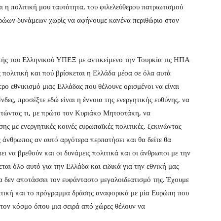
ναι η πολιτική μου ταυτότητα, του φιλελεύθερου πατριωτισμού
τρώων δυνάμεων χωρίς να αφήνουμε κανένα περιθώριο στον
ικής του Ελληνικού ΥΠΕΞ με αντικείμενο την Τουρκία τις ΗΠΑ
 πολιτική και πού βρίσκεται η Ελλάδα μέσα σε όλα αυτά
ερο εθνικισμό μιας Ελλάδας που θέλουνε ορισμένοι να είναι
δες, προσέξτε εδώ είναι η έννοια της ενεργητικής ευθύνης, να
ητώντας τι, με πρώτο τον Κυριάκο Μητσοτάκη, να
ς με ενεργητικές κοινές ευρωπαϊκές πολιτικές, ξεκινώντας
 άνθρωπος αν αυτό αργότερα περπατήσει και θα δείτε θα
ι να βρεθούν και οι δυνάμεις πολιτικά και οι άνθρωποι με την
ται όλο αυτό για την Ελλάδα και ειδικά για την εθνική μας
α δεν αποτάσσει τον ευφάνταστο μεγαλοιδεατισμό της. Έχουμε
ιτική και το πρόγραμμα δράσης αναφορικά με μία Ευρώπη που
ό τον κόσμο όπου μια σειρά από χώρες θέλουν να