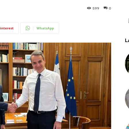
599
0
interest
WhatsApp
L