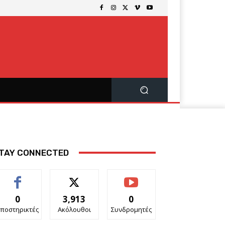
TAY CONNECTED
0
3,913
0
ποστηρικτές
Ακόλουθοι
Συνδρομητές