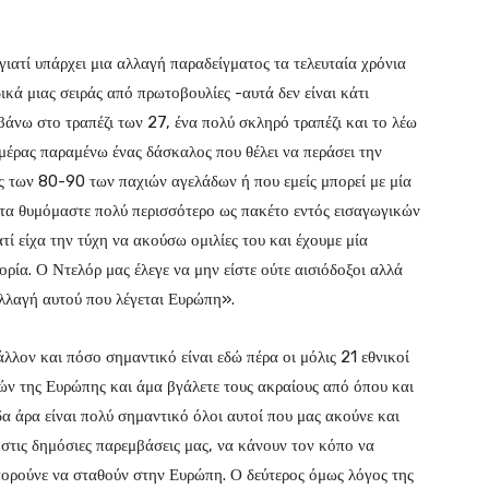
ιατί υπάρχει μια αλλαγή παραδείγματος τα τελευταία χρόνια
ικά μιας σειράς από πρωτοβουλίες -αυτά δεν είναι κάτι
άνω στο τραπέζι των 27, ένα πολύ σκληρό τραπέζι και το λέω
 ημέρας παραμένω ένας δάσκαλος που θέλει να περάσει την
ίες των 80-90 των παχιών αγελάδων ή που εμείς μπορεί με μία
 τα θυμόμαστε πολύ περισσότερο ως πακέτο εντός εισαγωγικών
ατί είχα την τύχη να ακούσω ομιλίες του και έχουμε μία
ρία. Ο Ντελόρ μας έλεγε να μην είστε ούτε αισιόδοξοι αλλά
αλλαγή αυτού που λέγεται Ευρώπη».
λλον και πόσο σημαντικό είναι εδώ πέρα οι μόλις 21 εθνικοί
ών της Ευρώπης και άμα βγάλετε τους ακραίους από όπου και
α άρα είναι πολύ σημαντικό όλοι αυτοί που μας ακούνε και
 στις δημόσιες παρεμβάσεις μας, να κάνουν τον κόπο να
ορούνε να σταθούν στην Ευρώπη. Ο δεύτερος όμως λόγος της