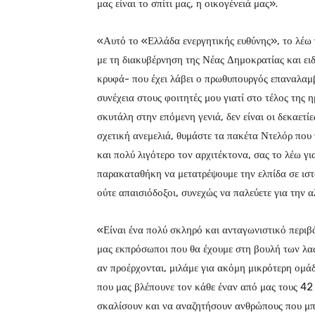
μας είναι το σπίτι μας, η οικογένειά μας».
«Αυτό το «Ελλάδα ενεργητικής ευθύνης», το λέω γ
με τη διακυβέρνηση της Νέας Δημοκρατίας και ειδ
κρυφά- που έχει λάβει ο πρωθυπουργός επαναλαμβ
συνέχεια στους φοιτητές μου γιατί στο τέλος της
σκυτάλη στην επόμενη γενιά, δεν είναι οι δεκαετ
σχετική ανεμελιά, θυμάστε τα πακέτα Ντελόρ που
και πολύ λιγότερο τον αρχιτέκτονα, σας το λέω γι
παρακαταθήκη να μετατρέψουμε την ελπίδα σε ιστο
ούτε απαισιόδοξοι, συνεχώς να παλεύετε για την 
«Είναι ένα πολύ σκληρό και ανταγωνιστικό περιβά
μας εκπρόσωποι που θα έχουμε στη βουλή των λα
αν προέρχονται, μιλάμε για ακόμη μικρότερη ομάδ
που μας βλέπουνε τον κάθε έναν από μας τους 42
σκαλίσουν και να αναζητήσουν ανθρώπους που μπ