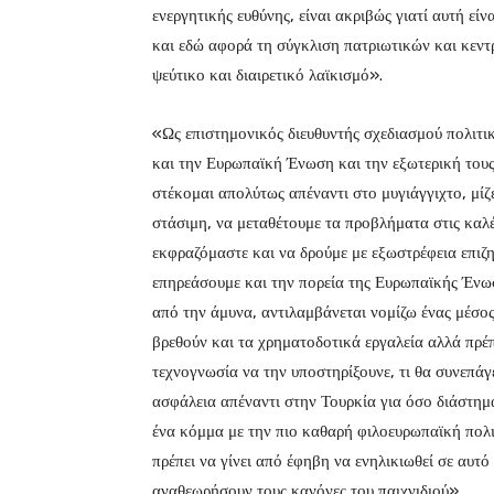
ενεργητικής ευθύνης, είναι ακριβώς γιατί αυτή εί
και εδώ αφορά τη σύγκλιση πατριωτικών και κεν
ψεύτικο και διαιρετικό λαϊκισμό».
«Ως επιστημονικός διευθυντής σχεδιασμού πολιτ
και την Ευρωπαϊκή Ένωση και την εξωτερική τους
στέκομαι απολύτως απέναντι στο μυγιάγγιχτο, μίζ
στάσιμη, να μεταθέτουμε τα προβλήματα στις καλέν
εκφραζόμαστε και να δρούμε με εξωστρέφεια επιζ
επηρεάσουμε και την πορεία της Ευρωπαϊκής Ένωση
από την άμυνα, αντιλαμβάνεται νομίζω ένας μέσος
βρεθούν και τα χρηματοδοτικά εργαλεία αλλά πρέπε
τεχνογνωσία να την υποστηρίξουνε, τι θα συνεπάγε
ασφάλεια απέναντι στην Τουρκία για όσο διάστημ
ένα κόμμα με την πιο καθαρή φιλοευρωπαϊκή πολ
πρέπει να γίνει από έφηβη να ενηλικιωθεί σε αυτ
αναθεωρήσουν τους κανόνες του παιχνιδιού».