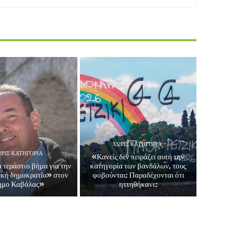
ΧΩΡΊΣ ΚΑΤΗΓΟΡΊΑ
ΡΊΣ ΚΑΤΗΓΟΡΊΑ
«Κανείς δεν πειράζει αυτή την
 τεράστιο βήμα για την
κατηγορία των βανδάλων, τους
ακή δημοκρατία» στον
φοβούνται; Παραδέχονται ότι
ήμο Καβάλας»
ηττηθήκανε;