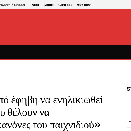
Σύνδεση / Εγγραφή
Blog
About
Contact
Buy now
S
ό έφηβη να ενηλικιωθεί
υ θέλουν να
ανόνες του παιχνιδιού»
Υ