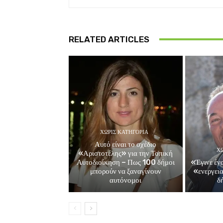
RELATED ARTICLES
ΧΩΡΊΣ ΚΑΤΗΓΟΡΊΑ
Αυτό είναι το σχέδιο
ΧΩ
«Αριστοτέλης» για την Τοπική
Αυτοδιοίκηση – Πως 100 δήμοι
«Έγινε ένα
μπορούν να ξαναγίνουν
«ενεργει
αυτόνομοι
δ