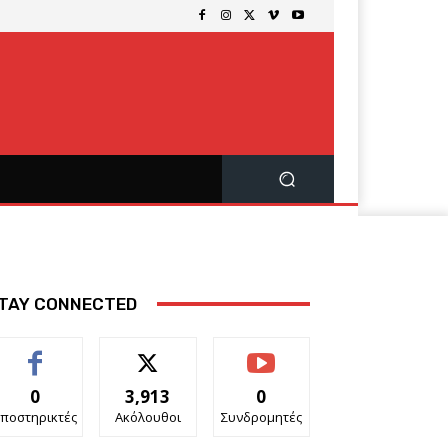
TAY CONNECTED
0
3,913
0
ποστηρικτές
Ακόλουθοι
Συνδρομητές