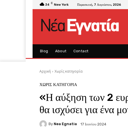
C
34
New York
Παρασκευή, 7 Αυγούστου, 2026
Blog
About
Contact
Αρχική
Χωρίς κατηγορία
ΧΩΡΊΣ ΚΑΤΗΓΟΡΊΑ
«Η αύξηση των 2 ευ
θα ισχύσει για ένα μ
By
Nea Egnatia
17 Ιουνίου 2024