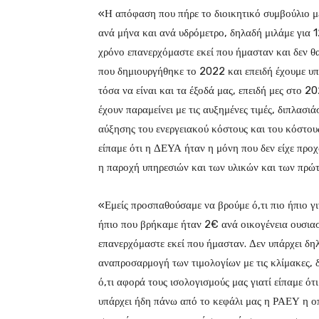
«Η απόφαση που πήρε το διοικητικό συμβούλιο με
ανά μήνα και ανά υδρόμετρο, δηλαδή μιλάμε για 12
χρόνο επανερχόμαστε εκεί που ήμασταν και δεν θα
που δημιουργήθηκε το 2022 και επειδή έχουμε υπ
τόσα να είναι και τα έξοδά μας, επειδή μες στο 2
έχουν παραμείνει με τις αυξημένες τιμές, διπλασι
αύξησης του ενεργειακού κόστους και του κόστο
είπαμε ότι η ΔΕΥΑ ήταν η μόνη που δεν είχε προχ
η παροχή υπηρεσιών και των υλικών και των πρώ
«Εμείς προσπαθούσαμε να βρούμε ό,τι πιο ήπιο γ
ήπιο που βρήκαμε ήταν 2€ ανά οικογένεια ουσιαστ
επανερχόμαστε εκεί που ήμασταν. Δεν υπάρχει δ
αναπροσαρμογή των τιμολογίων με τις κλίμακες, δε
ό,τι αφορά τους ισολογισμούς μας γιατί είπαμε ό
υπάρχει ήδη πάνω από το κεφάλι μας η ΡΑΕΥ η οπο