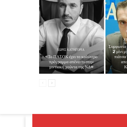
ΧΩ
Συμφωνία 
ΧΩΡΊΣ ΚΑΤΗΓΟΡΊΑ
2 μίνι 
«Το ΠΑΣΟΚ έχει το καλύτερο
πιάτσα
πρόγραμμα απέναντι στην
απ
μιντιακή χούντα της ΝΔ»
Κ