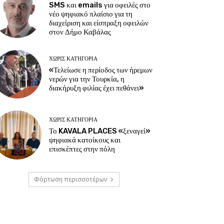
SMS και emails για οφειλές στο
νέο ψηφιακό πλαίσιο για τη
διαχείριση και είσπραξη οφειλών
στον Δήμο Καβάλας
ΧΩΡΊΣ ΚΑΤΗΓΟΡΊΑ
«Τελείωσε η περίοδος των ήρεμων
νερών για την Τουρκία, η
διακήρυξη φιλίας έχει πεθάνει»
ΧΩΡΊΣ ΚΑΤΗΓΟΡΊΑ
Το KAVALA PLACES «ξεναγεί»
ψηφιακά κατοίκους και
επισκέπτες στην πόλη
Φόρτωση περισσοτέρων