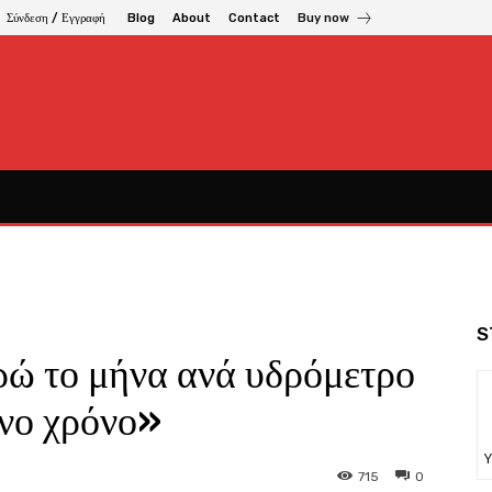
Σύνδεση / Εγγραφή
Blog
About
Contact
Buy now
S
ρώ το μήνα ανά υδρόμετρο
ονο χρόνο»
Υ
715
0