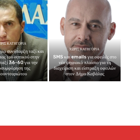
ΡΊΣ ΚΑΤΗΓΟΡΊΑ
ΧΩΡΊΣ ΚΑΤΗΓΟΡΊΑ
για συνύπαρξη ταξί και
μπας του αστικού στην
SMS και emails για οφειλές στο
 ταξί 36-60 για την
νέο ψηφιακό πλαίσιο για τη
οσυμφόρηση της
διαχείριση και είσπραξη οφειλών
ουντουριώτου
στον Δήμο Καβάλας