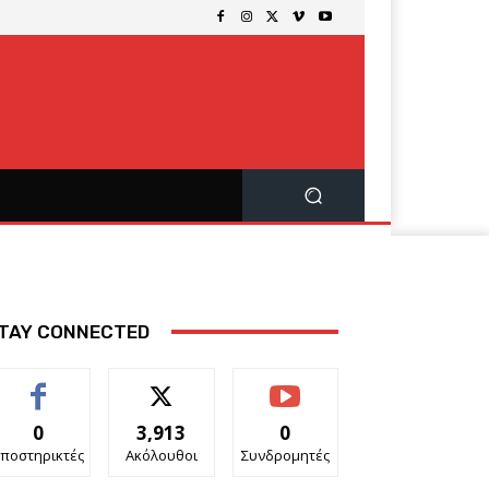
TAY CONNECTED
0
3,913
0
ποστηρικτές
Ακόλουθοι
Συνδρομητές