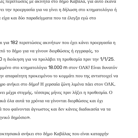
ές περιπτώσεις με ακίνητα στο δήμο Καβάλα, για αυτό έκανα
ει την προεργασία για να γίνει η δήλωση στο κτηματολόγιο ή
 είχα και δύο παραδείγματα που τα έλεγξα εγώ στο
 για 182 περιπτώσεις ακινήτων που έχει κάνει προεργασία η
από το δήμο για να γίνουν διορθώσεις ή εγγραφές, το
00 η διοίκηση για να προλάβει τη προθεσμία πριν την 1/1/25.
αμμένο στο κτηματολόγιο 18.000 m στον ΟΛΚ! Είναι δυνατόν
την απαραίτητη προκειμένου το κομμάτι που της αντιστοιχεί να
ρο ανήκει στο δήμο! Η χερσαία ζώνη λιμένα πάει στον ΟΛΚ,
νει μέχρι στιγμής, τέσσερις μήνες πριν λήξει η προθεσμία. Ο
κά όλα αυτά τα χρόνια να γίνονται διορθώσεις και όχι
ά που φαίνονται άγνωστος και δεν κάνεις διαδικασία να τα
ηνικό δημόσιο».
ιοκτησιακά ανήκει στο δήμο Καβάλας που είναι καταρχήν