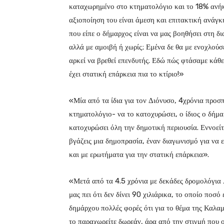
καταχωρημένο στο κτηματολόγιο και το 18% ανήκε
αξιοποίηση του είναι άμεση και επιτακτική ανάγ
που είπε ο δήμαρχος είναι να μας βοηθήσει στη δι
αλλά με αμοιβή ή χωρίς; Εμένα δε θα με ενοχλούσ
αρκεί να βρεθεί επενδυτής. Εδώ πώς φτάσαμε κάθε 
έχει στατική επάρκεια πια το κτίριο!»
«Μία από τα ίδια για τον Διόνυσο, 4χρόνια προ
κτηματολόγιο- να το κατοχυρώσει, ο ίδιος ο δήμαρ
κατοχυρώσει όλη την δημοτική περιουσία. Εννοείτα
βγάζεις μια δημοπρασία, έναν διαγωνισμό για να 
και με ερωτήματα για την στατική επάρκεια».
«Μετά από τα 4.5 χρόνια με δεκάδες δρομολόγια
μας πει ότι δεν δίνει 90 χιλιάρικα, το οποίο ποσό
δημάρχου πολλές φορές ότι για το θέμα της Καλαμ
το παραχωρείτε δωρεάν, άρα από την στιγμή που ο