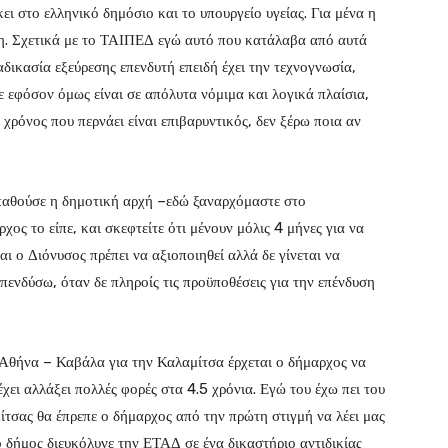
ι στο ελληνικό δημόσιο και το υπουργείο υγείας. Για μένα η
κη. Σχετικά με το ΤΑΙΠΕΔ εγώ αυτό που κατάλαβα από αυτά
αδικασία εξεύρεσης επενδυτή επειδή έχει την τεχνογνωσία,
ε εφόσον όμως είναι σε απόλυτα νόμιμα και λογικά πλαίσια,
χρόνος που περνάει είναι επιβαρυντικός, δεν ξέρω ποια αν
σπαθούσε η δημοτική αρχή –εδώ ξαναρχόμαστε στο
χος το είπε, και σκεφτείτε ότι μένουν μόλις 4 μήνες για να
ι ο Διόνυσος πρέπει να αξιοποιηθεί αλλά δε γίνεται να
επενδύσω, όταν δε πληροίς τις προϋποθέσεις για την επένδυση
 Αθήνα – Καβάλα για την Καλαμίτσα έρχεται ο δήμαρχος να
 έχει αλλάξει πολλές φορές στα 4.5 χρόνια. Εγώ του έχω πει του
ίτσας θα έπρεπε ο δήμαρχος από την πρώτη στιγμή να λέει μας
 δήμος διευκόλυνε την ΕΤΑΔ σε ένα δικαστήριο αντιδικίας