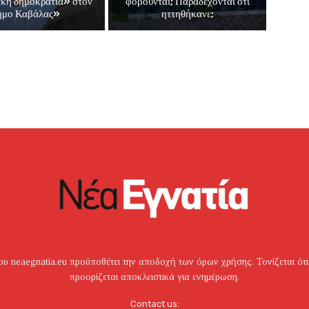
ακή δημοκρατία» στον
φοβούνται; Παραδέχονται ότι
ήμο Καβάλας»
ηττηθήκανε;
υ neaegnatia.eu προϋποθέτει την αποδοχή των όρων χρήσης. Τονίζεται ότι
προορίζεται αποκλειστικά για ενημέρωση.
Contact us: