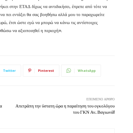
ήκει στην ΕΤΑΔ δίχως να αντιδικήσει, έπρεπε από τότε να
 να πει εντάξει θα σας βοηθήσω αλλά μου το παραχωρείτε
υρώ, έτσι ώστε εγώ να μπορώ να κάνω τις αντίστοιχες
σθώσω να αξιοποιηθεί η περιοχή».
Twitter
Pinterest
WhatsApp
ΕΠΌΜΕΝΟ ΆΡΘΡΟ
ια
Απετράπη την ύστατη ώρα η παραίτηση του ογκολόγου
του ΓΚΝ Αν. Βαγιωνά!