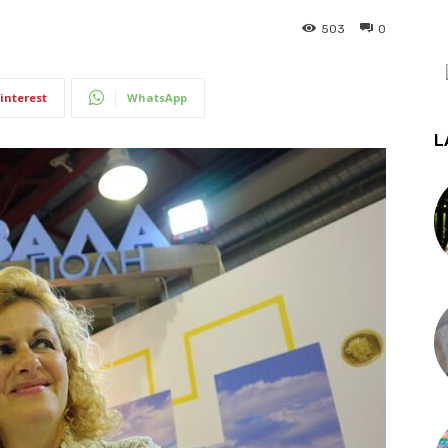
503
0
interest
WhatsApp
L