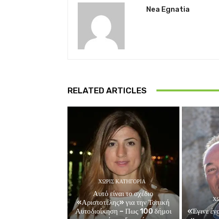
Nea Egnatia
RELATED ARTICLES
ΧΩΡΊΣ ΚΑΤΗΓΟΡΊΑ
Αυτό είναι το σχέδιο
ΧΩ
«Αριστοτέλης» για την Τοπική
Αυτοδιοίκηση – Πως 100 δήμοι
«Έγινε ένα