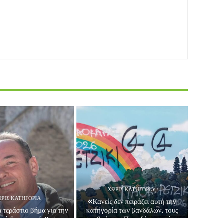
ΧΩΡΊΣ ΚΑΤΗΓΟΡΊΑ
ΡΊΣ ΚΑΤΗΓΟΡΊΑ
«Κανείς δεν πειράζει αυτή την
 τεράστιο βήμα για την
κατηγορία των βανδάλων, τους