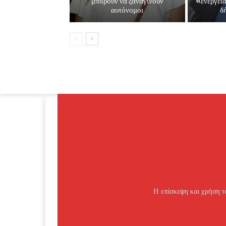
μπορούν να ξαναγίνουν
«ενεργει
αυτόνομοι
δ
Η επίσκεψη και χρήση το