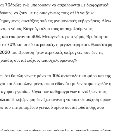
αι 70άριδες ενώ μπορούσαν να ασχολούνται με διαφορετικά
ύουν, να ζουν με τις οικογένειες τους αλλά να ζουν
αθημαγμένες συντάξεις από τις μνημονιακές κυβερνήσεις. Δίνω
ων», ο νόμος Κατρούγκαλου τους απασχολούμενους
ς και έπαιρναν το 30%. Μεταγενέστερα ο νόμος Βρούτση του
 το 70% και οι δύο περικοπές, η μεγαλύτερη και αθλιοδέστερη
2020 του Βρούτση ήταν περικοπές υπέρογκες που δεν τις
 χιλιάδες συνταξιούχους απασχολούμενους».
ει ότι θα πληρώνετε μόνο το 10% ανταποδοτικό φόρο και της
χοι και δικαιολογημένα, αφού είδαν ότι μηδενίστηκε σχεδόν η
ν αγορά εργασίας, λόγω των καθημαγμένων συντάξεων τους
λειά. Η κυβέρνηση δεν έχει ανάγκη να πάει σε αύξηση ορίων
νω του επιτρεπομένου γενικού ορίου συνταξιοδότησης που
λούνται και να παίρνουν και σύνταξη, οι συνταξιούχοι πλέον