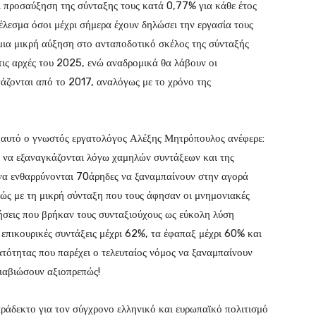
αι προσαύξηση της σύνταξης τους κατά 0,77% για κάθε έτος
έλεσμα όσοι μέχρι σήμερα έχουν δηλώσει την εργασία τους
 μια μικρή αύξηση στο ανταποδοτικό σκέλος της σύνταξής
τις αρχές του 2025, ενώ αναδρομικά θα λάβουν οι
γάζονται από το 2017, αναλόγως με το χρόνο της
αυτό ο γνωστός εργατολόγος Αλέξης Μητρόπουλος ανέφερε:
ας να εξαναγκάζονται λόγω χαμηλών συντάξεων και της
 να ενθαρρύνονται 70άρηδες να ξαναμπαίνουν στην αγορά
πώς με τη μικρή σύνταξη που τους άφησαν οι μνημονιακές
ήσεις που βρήκαν τους συνταξιούχους ως εύκολη λύση
ς επικουρικές συντάξεις μέχρι 62%, τα έφαπαξ μέχρι 60% και
ατότητας που παρέχει ο τελευταίος νόμος να ξαναμπαίνουν
διαβιώσουν αξιοπρεπώς!
αράδεκτο για τον σύγχρονο ελληνικό και ευρωπαϊκό πολιτισμό