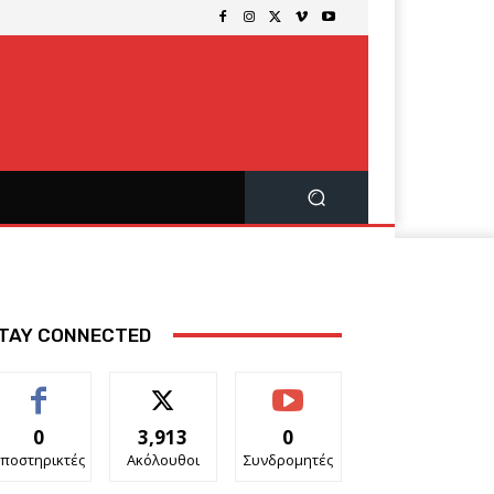
TAY CONNECTED
0
3,913
0
ποστηρικτές
Ακόλουθοι
Συνδρομητές