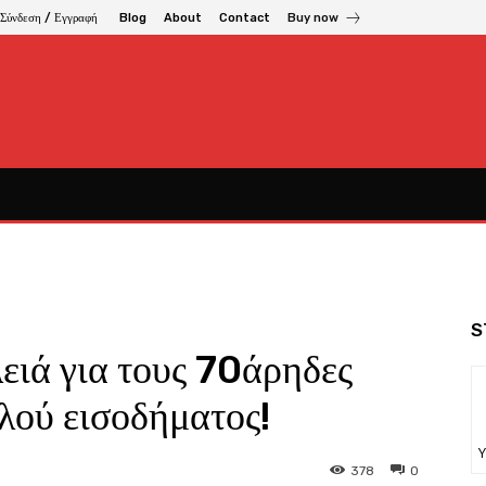
Σύνδεση / Εγγραφή
Blog
About
Contact
Buy now
S
ειά για τους 70άρηδες
λού εισοδήματος!
Υ
378
0