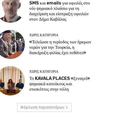
SMS και emails για οφειλές στο
νέο ψηφιακό πλαίσιο για τη
διαχείριση και είσπραξη οφειλών
στον Δήμο Καβάλας
ΧΩΡΊΣ ΚΑΤΗΓΟΡΊΑ
«Τελείωσε η περίοδος των ήρεμων
νερών για την Τουρκία, η
διακήρυξη φιλίας έχει πεθάνει»
ΧΩΡΊΣ ΚΑΤΗΓΟΡΊΑ
Το KAVALA PLACES «ξεναγεί»
ψηφιακά κατοίκους και
επισκέπτες στην πόλη
Φόρτωση περισσοτέρων