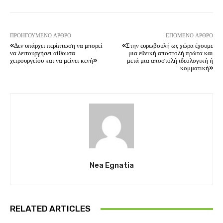
ΠΡΟΗΓΟΎΜΕΝΟ ΆΡΘΡΟ
ΕΠΌΜΕΝΟ ΆΡΘΡΟ
«Δεν υπάρχει περίπτωση να μπορεί
«Στην ευρωβουλή ως χώρα έχουμε
να λειτουργήσει αίθουσα
μια εθνική αποστολή πρώτα και
χειρουργείου και να μείνει κενή»
μετά μια αποστολή ιδεολογική ή
κομματική»
Nea Egnatia
RELATED ARTICLES