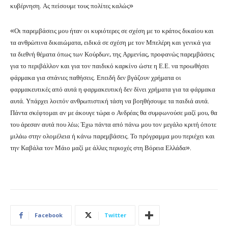
κυβέρνηση. Ας πείσουμε τους πολίτες καλώς»
«Οι παρεμβάσεις μου ήταν οι κυριότερες σε σχέση με το κράτος δικαίου και
τα ανθρώπινα δικαιώματα, ειδικά σε σχέση με τον Μπελέρη και γενικά για
τα διεθνή θέματα όπως των Κούρδων, της Αρμενίας, προφανώς παρεμβάσεις
για το περιβάλλον και για τον παιδικό καρκίνο ώστε η Ε.Ε. να προωθήσει
φάρμακα για σπάνιες παθήσεις. Επειδή δεν βγάζουν χρήματα οι
φαρμακευτικές από αυτά η φαρμακευτική δεν δίνει χρήματα για τα φάρμακα
αυτά. Υπάρχει λοιπόν ανθρωπιστική τάση να βοηθήσουμε τα παιδιά αυτά.
Πάντα σκέφτομαι αν με άκουγε τώρα ο Ανδρέας θα συμφωνούσε μαζί μου, θα
του άρεσαν αυτά που λέω; Έχω πάντα από πάνω μου τον μεγάλο κριτή όποτε
μιλάω στην ολομέλεια ή κάνω παρεμβάσεις. Το πρόγραμμα μου περιέχει και
την Καβάλα τον Μάιο μαζί με άλλες περιοχές στη Βόρεια Ελλάδα».
Facebook
Twitter