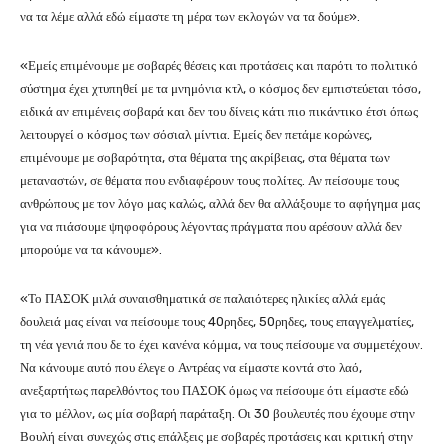
να τα λέμε αλλά εδώ είμαστε τη μέρα των εκλογών να τα δούμε».
«Εμείς επιμένουμε με σοβαρές θέσεις και προτάσεις και παρότι το πολιτικό
σύστημα έχει χτυπηθεί με τα μνημόνια κτλ, ο κόσμος δεν εμπιστεύεται τόσο,
ειδικά αν επιμένεις σοβαρά και δεν του δίνεις κάτι πιο πικάντικο έτσι όπως
λειτουργεί ο κόσμος των σόσιαλ μίντια. Εμείς δεν πετάμε κορώνες,
επιμένουμε με σοβαρότητα, στα θέματα της ακρίβειας, στα θέματα των
μεταναστών, σε θέματα που ενδιαφέρουν τους πολίτες. Αν πείσουμε τους
ανθρώπους με τον λόγο μας καλώς, αλλά δεν θα αλλάξουμε το αφήγημα μας
για να πιάσουμε ψηφοφόρους λέγοντας πράγματα που αρέσουν αλλά δεν
μπορούμε να τα κάνουμε».
«Το ΠΑΣΟΚ μιλά συναισθηματικά σε παλαιότερες ηλικίες αλλά εμάς
δουλειά μας είναι να πείσουμε τους 40ρηδες, 50ρηδες, τους επαγγελματίες,
τη νέα γενιά που δε το έχει κανένα κόμμα, να τους πείσουμε να συμμετέχουν.
Να κάνουμε αυτό που έλεγε ο Αντρέας να είμαστε κοντά στο λαό,
ανεξαρτήτως παρελθόντος του ΠΑΣΟΚ όμως να πείσουμε ότι είμαστε εδώ
για το μέλλον, ως μία σοβαρή παράταξη. Οι 30 βουλευτές που έχουμε στην
Βουλή είναι συνεχώς στις επάλξεις με σοβαρές προτάσεις και κριτική στην