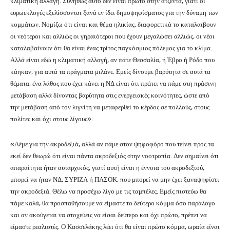
κλιματική αλλαγή. Συνήθως αυτό δεν είναι πρώτο στην ατζέντα, γιατί οι
ευρωεκλογές εξελίσσονται ξανά εν ίδει δημοψηφίσματος για την δύναμη των
κομμάτων. Νομίζω ότι είναι και θέμα ηλικίας, διαφορετικά το καταλαιβουν
οι νεότεροι και αλλιώς οι γηραιότεροι που έχουν μεγαλώσει αλλιώς, οι νέοι
καταλαβαίνουν ότι θα είναι ένας τρίτος παγκόσμιος πόλεμος για το κλίμα.
Αλλά είναι εδώ η κλιματική αλλαγή, αν πάτε Θεσσαλία, ή Έβρο ή Ρόδο που
κάηκαν, για αυτά τα πράγματα μιλάνε. Εμείς δίνουμε βαρύτητα σε αυτά τα
θέματα, ένα λάθος που έχει κάνει η ΝΔ είναι ότι πρέπει να πάμε στη πράσινη
μετάβαση αλλά δίνοντας βαρύτητα στις ενεργειακές κοινότητες, ώστε από
την μετάβαση από τον λιγνίτη να μεταφερθεί το κέρδος σε πολλούς, στους
πολίτες και όχι στους λίγους».
«Λέμε για την ακροδεξιά, αλλά αν πάμε στον ψηφοφόρο που τείνει προς τα
εκεί δεν θεωρώ ότι είναι πάντα ακροδεξιός στην νοοτροπία. Δεν σημαίνει ότι
απαραίτητα ήταν αυταρχικός, γιατί αυτή είναι η έννοια του ακροδεξιού,
μπορεί να ήταν ΝΔ, ΣΥΡΙΖΑ ή ΠΑΣΟΚ, που μπορεί να μην έχει ξαναψηφίσει
την ακροδεξιά. Θέλω να προσέχω λίγο με τις ταμπέλες. Εμείς πιστεύω θα
πάμε καλά, θα προσπαθήσουμε να είμαστε το δεύτερο κόμμα όσο παράλογο
και αν ακούγεται να στοχεύεις να είσαι δεύτερο και όχι πρώτο, πρέπει να
είμαστε ρεαλιστές. Ο Κασσελάκης λέει ότι θα είναι πρώτο κόμμα, ωραία είναι