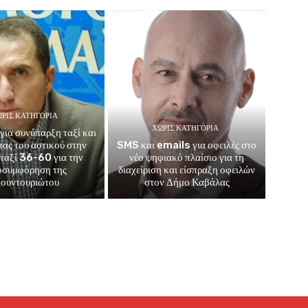
ΡΊΣ ΚΑΤΗΓΟΡΊΑ
ΧΩΡΊΣ ΚΑΤΗΓΟΡΊΑ
για συνύπαρξη ταξί και
μπας του αστικού στην
SMS και emails για οφειλές στο
 ταξί 36-60 για την
νέο ψηφιακό πλαίσιο για τη
οσυμφόρηση της
διαχείριση και είσπραξη οφειλών
ουντουριώτου
στον Δήμο Καβάλας