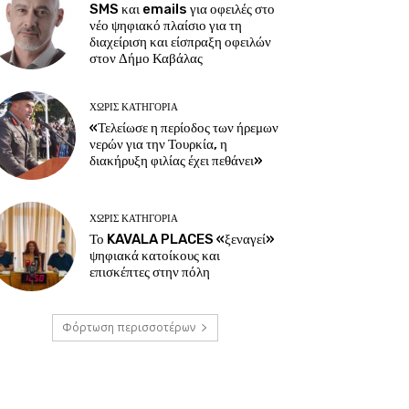
SMS και emails για οφειλές στο
νέο ψηφιακό πλαίσιο για τη
διαχείριση και είσπραξη οφειλών
στον Δήμο Καβάλας
ΧΩΡΊΣ ΚΑΤΗΓΟΡΊΑ
«Τελείωσε η περίοδος των ήρεμων
νερών για την Τουρκία, η
διακήρυξη φιλίας έχει πεθάνει»
ΧΩΡΊΣ ΚΑΤΗΓΟΡΊΑ
Το KAVALA PLACES «ξεναγεί»
ψηφιακά κατοίκους και
επισκέπτες στην πόλη
Φόρτωση περισσοτέρων