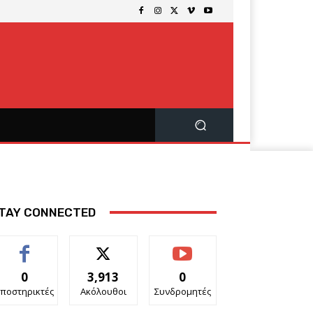
TAY CONNECTED
0
3,913
0
ποστηρικτές
Ακόλουθοι
Συνδρομητές