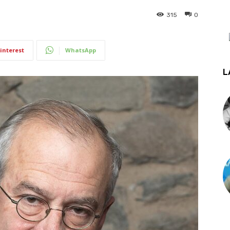
315
0
interest
WhatsApp
L