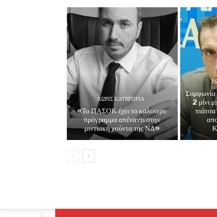
ΧΩ
Συμφωνία 
ΧΩΡΊΣ ΚΑΤΗΓΟΡΊΑ
2 μίνι 
«Το ΠΑΣΟΚ έχει το καλύτερο
πιάτσα
πρόγραμμα απέναντι στην
απ
μιντιακή χούντα της ΝΔ»
Κ