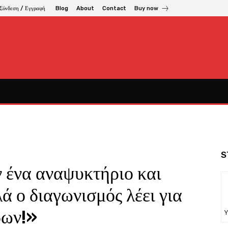
Σύνδεση / Εγγραφή
Blog
About
Contact
Buy now
S
ν ένα αναψυκτήριο και
ά ο διαγωνισμός λέει για
δων!»
Υ