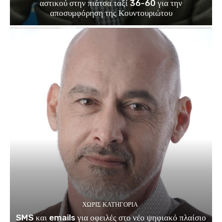
αστικού στην πιάτσα ταξί 36-60 για την
αποσυμφόρηση της Κουντουριώτου
ΧΩΡΊΣ ΚΑΤΗΓΟΡΊΑ
SMS και emails για οφειλές στο νέο ψηφιακό πλαίσιο