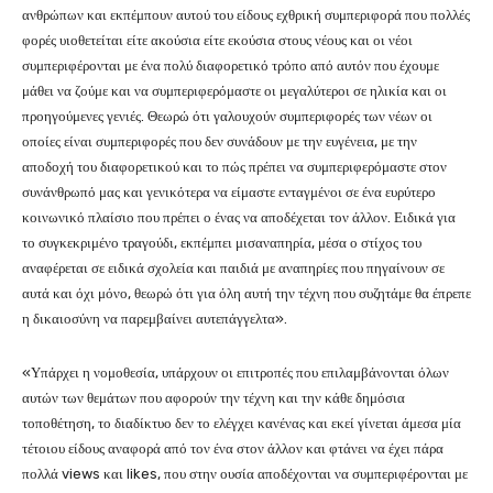
ανθρώπων και εκπέμπουν αυτού του είδους εχθρική συμπεριφορά που πολλές
φορές υιοθετείται είτε ακούσια είτε εκούσια στους νέους και οι νέοι
συμπεριφέρονται με ένα πολύ διαφορετικό τρόπο από αυτόν που έχουμε
μάθει να ζούμε και να συμπεριφερόμαστε οι μεγαλύτεροι σε ηλικία και οι
προηγούμενες γενιές. Θεωρώ ότι γαλουχούν συμπεριφορές των νέων οι
οποίες είναι συμπεριφορές που δεν συνάδουν με την ευγένεια, με την
αποδοχή του διαφορετικού και το πώς πρέπει να συμπεριφερόμαστε στον
συνάνθρωπό μας και γενικότερα να είμαστε ενταγμένοι σε ένα ευρύτερο
κοινωνικό πλαίσιο που πρέπει ο ένας να αποδέχεται τον άλλον. Ειδικά για
το συγκεκριμένο τραγούδι, εκπέμπει μισαναπηρία, μέσα ο στίχος του
αναφέρεται σε ειδικά σχολεία και παιδιά με αναπηρίες που πηγαίνουν σε
αυτά και όχι μόνο, θεωρώ ότι για όλη αυτή την τέχνη που συζητάμε θα έπρεπε
η δικαιοσύνη να παρεμβαίνει αυτεπάγγελτα».
«Υπάρχει η νομοθεσία, υπάρχουν οι επιτροπές που επιλαμβάνονται όλων
αυτών των θεμάτων που αφορούν την τέχνη και την κάθε δημόσια
τοποθέτηση, το διαδίκτυο δεν το ελέγχει κανένας και εκεί γίνεται άμεσα μία
τέτοιου είδους αναφορά από τον ένα στον άλλον και φτάνει να έχει πάρα
πολλά views και likes, που στην ουσία αποδέχονται να συμπεριφέρονται με