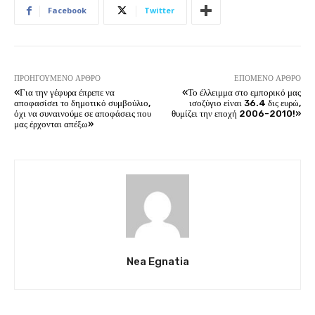
Facebook
Twitter
ΠΡΟΗΓΟΎΜΕΝΟ ΆΡΘΡΟ
ΕΠΌΜΕΝΟ ΆΡΘΡΟ
«Για την γέφυρα έπρεπε να
«Το έλλειμμα στο εμπορικό μας
αποφασίσει το δημοτικό συμβούλιο,
ισοζύγιο είναι 36.4 δις ευρώ,
όχι να συναινούμε σε αποφάσεις που
θυμίζει την εποχή 2006-2010!»
μας έρχονται απέξω»
Nea Egnatia