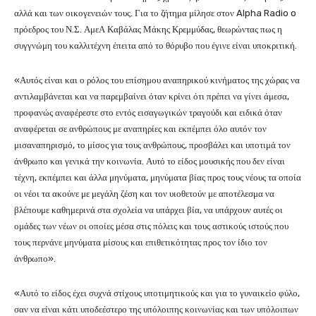
αλλά και των οικογενειών τους. Για το ζήτημα μίλησε στον Alpha Radio o
πρόεδρος του Ν.Σ. ΑμεΑ Καβάλας Μάκης Κρεμμύδας, θεωρώντας πως η
συγγνώμη του καλλιτέχνη έπειτα από το θόρυβο που έγινε είναι υποκριτική.
«Αυτός είναι και ο ρόλος του επίσημου αναπηρικού κινήματος της χώρας να
αντιλαμβάνεται και να παρεμβαίνει όταν κρίνει ότι πρέπει να γίνει άμεσα,
προφανώς αναφέρεστε στο εντός εισαγωγικών τραγούδι και ειδικά όταν
αναφέρεται σε ανθρώπους με αναπηρίες και εκπέμπει όλο αυτόν τον
μισαναπηρισμό, το μίσος για τους ανθρώπους, προσβάλει και υποτιμά τον
άνθρωπο και γενικά την κοινωνία. Αυτό το είδος μουσικής που δεν είναι
τέχνη, εκπέμπει και άλλα μηνύματα, μηνύματα βίας προς τους νέους τα οποία
οι νέοι τα ακούνε με μεγάλη ζέση και τον υιοθετούν με αποτέλεσμα να
βλέπουμε καθημερινά στα σχολεία να υπάρχει βία, να υπάρχουν αυτές οι
ομάδες των νέων οι οποίες μέσα στις πόλεις και τους αστικούς ιστούς που
τους περνάνε μηνύματα μίσους και επιθετικότητας προς τον ίδιο τον
άνθρωπο».
«Αυτό το είδος έχει συχνά στίχους υποτιμητικούς και για το γυναικείο φύλο,
σαν να είναι κάτι υποδεέστερο της υπόλοιπης κοινωνίας και των υπόλοιπων