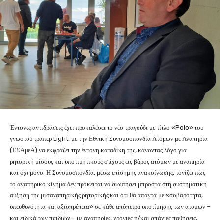
Έντονες αντιδράσεις έχει προκαλέσει το νέο τραγούδι με τίτλο «Polo» του
γνωστού τράπερ Light, με την Εθνική Συνομοσπονδία Ατόμων με Αναπηρία
(ΕΣΑμεΑ) να εκφράζει την έντονη καταδίκη της, κάνοντας λόγο για
ρητορική μίσους και υποτιμητικούς στίχους εις βάρος ατόμων με αναπηρία
και όχι μόνο. Η Συνομοσπονδία, μέσω επίσημης ανακοίνωσης, τονίζει πως
το αναπηρικό κίνημα δεν πρόκειται να σιωπήσει μπροστά στη συστηματική
αύξηση της μισαναπηρικής ρητορικής και ότι θα απαντά με «σοβαρότητα,
υπευθυνότητα και αξιοπρέπεια» σε κάθε απόπειρα υποτίμησης των ατόμων –
και ειδικά των παιδιών – με αναπηρίες, χρόνιες ή/και σπάνιες παθήσεις,