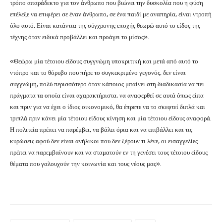
τρόπο απαράδεκτο για τον άνθρωπο που βιώνει την δυσκολία που η φύση
επέλεξε να επιφέρει σε έναν άνθρωπο, σε ένα παιδί με αναπηρία, είναι ντροπή
όλο αυτό. Είναι κατάντια της σύγχρονης εποχής θεωρώ αυτό το είδος της
τέχνης όταν ειδικά προβάλλει και προάγει το μίσος».
«Θεώρω μία τέτοιου είδους συγγνώμη υποκριτική και μετά από αυτό το
ντόπρο και το θόρυβο που πήρε το συγκεκριμένο γεγονός, δεν είναι
συγγνώμη, πολύ περισσότερο όταν κάποιος μπαίνει στη διαδικασία να πει
πράγματα τα οποία είναι αχαρακτήριστα, να αναφερθεί σε αυτά όπως είπα
και πριν για να έχει ο ίδιος οικονομικό, θα έπρεπε να το σκεφτεί διπλά και
τριπλά πριν κάνει μία τέτοιου είδους κίνηση και μία τέτοιου είδους αναφορά.
Η πολιτεία πρέπει να παρέμβει, να βάλει όρια και να επιβάλλει και τις
κυρώσεις αφού δεν είναι ανήλικοι που δεν ξέρουν τι λένε, οι εισαγγελίες
πρέπει να παρεμβαίνουν και να σταματούν εν τη γενέσει τους τέτοιου είδους
θέματα που γαλουχούν την κοινωνία και τους νέους μας».