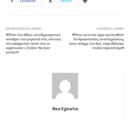
Facebook
Twitter
ΠΡΟΗΓΟΎΜΕΝΟ ΆΡΘΡΟ
ΕΠΌΜΕΝΟ ΆΡΘΡΟ
«Ήταν ένα άθλιο, αντιδημοκρατικό
«Όπου γίνονται έργα ακολουθούν
συνέδριο που μπροστά στις τακτικές
δενδροφυτεύσεις αναπληρώσεως,
που εφήρμοσαν αυτοί που το
όπου υπήρχε ένα δυο, τώρα βάζουμε
οργάνωσαν ο Στάλιν θα ήταν
πολλά περισσότερα»
γατάκι»
Nea Egnatia