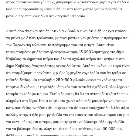
στους τόπους καταγωγής τους, μπορούμε να καταθέσουμε χαρτιά για να δει ο
κόσμος τι προσπάθειες κάνει ο δήμος στα τόσα χρόνια για να προσλάβει
μόνιμο προσωπικό ειδικά στην τεχνική υπηρεσία.
«Αυτό που είπα και στο δημοτικό συμβούλιο είναι ότι ο δήμος έχει φτάσει
να μείνει με 2 ηλεκτρολόγους, με έναν μόνιμο και με έναν με πρόγραμμα που
την Παρασκευή τελειώνει το πρόγραμμα του και φεύγει. Αυτοί είναι
επιφορτισμένοι με όλο τον ηλεκτροφωτισμό, 13.000 λαμπτήρες στο δήμο
Καβάλας, τα δημοτικά κτίρια και όλα τα σχολικά κτίρια που ανήκουν στο
δήμο Καβάλας, ένας τεράστιος όγκος δουλειάς. Αυτό που κάνουμε τώρα είναι
ότι ετοιμάζουμε με ταχύτατους ρυθμούς μεγάλη εργολαβία που θα τρέξει σε
επίπεδο 3ετίας, μία εργολαβία 250-300 χιλιάδων ευρώ το χρόνο για τα
επόμενα 3 χρόνια με εργολάβο, όπου θα του ανατεθεί σχεδόν εξ ολοκλήρου η
ιστορία του οδοφωτισμού. Εκεί ο δημότης θα δει τα ανταποδοτικά τέλη που
πληρώνει στο δήμο. Κακά τα ψέματα χωρίς κόσμο δε μπορούμε να κάνουμε
κάτι, απευθείας αναθέσεις δε μπορούμε να δώσουμε υπάρχουν δικλείδες πάρα
πολλές, υπάρχει ήδη μια εργολαβία για επεκτάσεις του οδοφωτισμού και μία
για συντηρήσεις και ο νόμος μας απαγορεύει να δώσουμε άλλη εργολαβία
για να βάλουμε ιδιώτη, πλην του ότι το όριο ανάθεσης είναι 30.000 συν
ΦΠΑ που με αυτά δε μπορούσαμε να κάνουμε τίποτα».