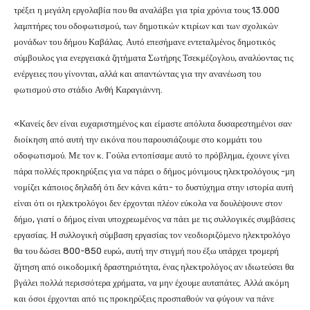
τρέξει η μεγάλη εργολαβία που θα αναλάβει για τρία χρόνια τους 13.000
λαμπτήρες του οδοφωτισμού, των δημοτικών κτιρίων και των σχολικών
μονάδων του δήμου Καβάλας. Αυτό επεσήμανε εντεταλμένος δημοτικός
σύμβουλος για ενεργειακά ζητήματα Σωτήρης Τσεκμέζογλου, αναλύοντας τις
ενέργειες που γίνονται, αλλά και απαντώντας για την ανανέωση του
φωτισμού στο στάδιο Ανθή Καραγιάννη.
«Κανείς δεν είναι ευχαριστημένος και είμαστε απόλυτα δυσαρεστημένοι σαν
διοίκηση από αυτή την εικόνα που παρουσιάζουμε στο κομμάτι του
οδοφωτισμού. Με τον κ. Γούλα εντοπίσαμε αυτό το πρόβλημα, έχουνε γίνει
πάρα πολλές προκηρύξεις για να πάρει ο δήμος μόνιμους ηλεκτρολόγους -μη
νομίζει κάποιος δηλαδή ότι δεν κάνει κάτι- το δυστύχημα στην ιστορία αυτή
είναι ότι οι ηλεκτρολόγοι δεν έρχονται πλέον εύκολα να δουλέψουνε στον
δήμο, γιατί ο δήμος είναι υποχρεωμένος να πάει με τις συλλογικές συμβάσεις
εργασίας. Η συλλογική σύμβαση εργασίας τον νεοδιοριζόμενο ηλεκτρολόγο
θα του δώσει 800-850 ευρώ, αυτή την στιγμή που έξω υπάρχει τρομερή
ζήτηση από οικοδομική δραστηριότητα, ένας ηλεκτρολόγος αν ιδιωτεύσει θα
βγάλει πολλά περισσότερα χρήματα, να μην έχουμε αυταπάτες. Αλλά ακόμη
και όσοι έρχονται από τις προκηρύξεις προσπαθούν να φύγουν να πάνε