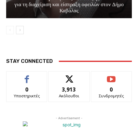
για τη διαχείριση και είσπραξη οφειλών στον Δήμο
Καβάλας
STAY CONNECTED
0
3,913
0
Υποστηρικτές
Ακόλουθοι
Συνδρομητές
- Advertisement -