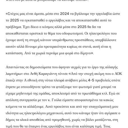
«Στόχος μας είναι άμεσα, μέσα στο 2024 να βγάλουμε την εργολαβία ώστε
το 2025 να εγκατασταθεί ο εργολάβος και να αποκατασταθεί αυτό το
πρόβλημα. Έχει δίκιο ο κόσμος αλλά μέσα στο 2025 θα δει να
αποκαθίσταται οριστικά το θέμα του οδοφωτισμού. Οι ηλεκτρολόγοι που
έχουμε αυτή τη στιγμή κάνουν υπεράνθρωπες προσπάθειες, υπερβάλλουνε
εαυτόν αλλά δίνουμε μία προτεραιότητα κυρίως σε στενά, αυτή είναι η
κατάσταση. Από τα χωριά περνάμε μια φορά στο δίμηνο».
Απαντώντας σε δημοσιεύματα που άφηναν αιχμές για το έργο της αλλαγής
λαμπτήρων στο Ανθή Καραγιάννη τόνισε «Από την εποχή ακόμη που ο ΑΟΚ
έπαιζε στην Α εθνική στη νότια πλευρά ανάβανε μόλις 4-5 προβολείς οπότε
έπρεπε με οποιοδήποτε τρόπο να φτιάξουμε τον φωτισμό γιατί μπορεί να
είχαμε μηδενισμό της ομάδας, αποκλεισμό από το πρωτάθλημα κτλ. Εγώ σε
απόλυτη συνεργασία με τον κ. Γούλα είμαστε αποφασισμένοι τα κακώς
κείμενα να τα αλλάξουμε. Αυτό προκύπτει και από την επαγγελματική μου
ιδιότητα ως ηλεκτρολόγου μηχανικού, αυτό που κάναμε ήταν ότι αγόρασε ο
δήμος τα υλικά απευθείας από προμηθευτή, χωρίς να βάλει μεσάζοντα, στη
τιμή που θα τα έπαιρνε ένας εργολάβος που είναι καλύτερη τιμή. Τους