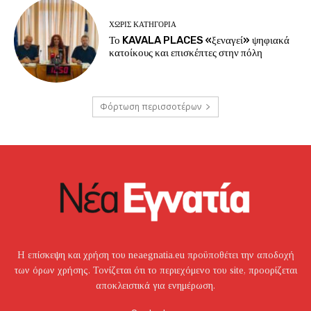
ΧΩΡΊΣ ΚΑΤΗΓΟΡΊΑ
Το KAVALA PLACES «ξεναγεί» ψηφιακά
κατοίκους και επισκέπτες στην πόλη
Φόρτωση περισσοτέρων
Η επίσκεψη και χρήση του neaegnatia.eu προϋποθέτει την αποδοχή
των όρων χρήσης. Τονίζεται ότι το περιεχόμενο του site, προορίζεται
αποκλειστικά για ενημέρωση.