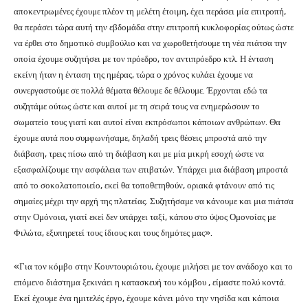
αποκεντρωμένες έχουμε πλέον τη μελέτη έτοιμη, έχει περάσει μία επιτροπή,
θα περάσει τώρα αυτή την εβδομάδα στην επιτροπή κυκλοφορίας ούτως ώστε
να έρθει στο δημοτικό συμβούλιο και να χωροθετήσουμε τη νέα πιάτσα την
οποία έχουμε συζητήσει με τον πρόεδρο, τον αντιπρόεδρο κτλ. Η ένταση
εκείνη ήταν η ένταση της ημέρας, τώρα ο χρόνος κυλάει έχουμε να
συνεργαστούμε σε πολλά θέματα θέλουμε δε θέλουμε. Έρχονται εδώ τα
συζητάμε ούτως ώστε και αυτοί με τη σειρά τους να ενημερώσουν το
σωματείο τους γιατί και αυτοί είναι εκπρόσωποι κάποιων ανθρώπων. Θα
έχουμε αυτά που συμφωνήσαμε, δηλαδή τρεις θέσεις μπροστά από την
διάβαση, τρεις πίσω από τη διάβαση και με μία μικρή εσοχή ώστε να
εξασφαλίζουμε την ασφάλεια των επιβατών. Υπάρχει μια διάβαση μπροστά
από το σοκολατοποιείο, εκεί θα τοποθετηθούν, οριακά φτάνουν από τις
σημαίες μέχρι την αρχή της πλατείας. Συζητήσαμε να κάνουμε και μια πιάτσα
στην Ομόνοια, γιατί εκεί δεν υπάρχει ταξί, κάπου στο ύψος Ομονοίας με
Φιλώτα, εξυπηρετεί τους ίδιους και τους δημότες μας».
«Για τον κόμβο στην Κουντουριώτου, έχουμε μιλήσει με τον ανάδοχο και το
επόμενο διάστημα ξεκινάει η κατασκευή του κόμβου , είμαστε πολύ κοντά.
Εκεί έχουμε ένα ημιτελές έργο, έχουμε κάνει μόνο την νησίδα και κάποια