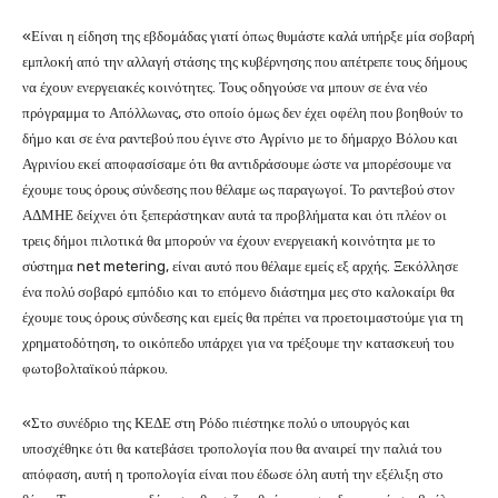
«Είναι η είδηση της εβδομάδας γιατί όπως θυμάστε καλά υπήρξε μία σοβαρή
εμπλοκή από την αλλαγή στάσης της κυβέρνησης που απέτρεπε τους δήμους
να έχουν ενεργειακές κοινότητες. Τους οδηγούσε να μπουν σε ένα νέο
πρόγραμμα το Απόλλωνας, στο οποίο όμως δεν έχει οφέλη που βοηθούν το
δήμο και σε ένα ραντεβού που έγινε στο Αγρίνιο με το δήμαρχο Βόλου και
Αγρινίου εκεί αποφασίσαμε ότι θα αντιδράσουμε ώστε να μπορέσουμε να
έχουμε τους όρους σύνδεσης που θέλαμε ως παραγωγοί. Το ραντεβού στον
ΑΔΜΗΕ δείχνει ότι ξεπεράστηκαν αυτά τα προβλήματα και ότι πλέον οι
τρεις δήμοι πιλοτικά θα μπορούν να έχουν ενεργειακή κοινότητα με το
σύστημα net metering, είναι αυτό που θέλαμε εμείς εξ αρχής. Ξεκόλλησε
ένα πολύ σοβαρό εμπόδιο και το επόμενο διάστημα μες στο καλοκαίρι θα
έχουμε τους όρους σύνδεσης και εμείς θα πρέπει να προετοιμαστούμε για τη
χρηματοδότηση, το οικόπεδο υπάρχει για να τρέξουμε την κατασκευή του
φωτοβολταϊκού πάρκου.
«Στο συνέδριο της ΚΕΔΕ στη Ρόδο πιέστηκε πολύ ο υπουργός και
υποσχέθηκε ότι θα κατεβάσει τροπολογία που θα αναιρεί την παλιά του
απόφαση, αυτή η τροπολογία είναι που έδωσε όλη αυτή την εξέλιξη στο