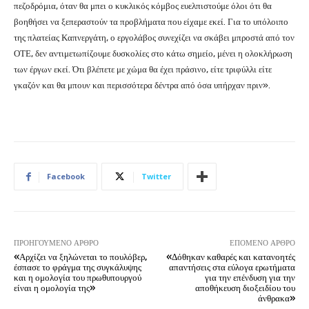
πεζοδρόμια, όταν θα μπει ο κυκλικός κόμβος ευελπιστούμε όλοι ότι θα
βοηθήσει να ξεπεραστούν τα προβλήματα που είχαμε εκεί. Για το υπόλοιπο
της πλατείας Καπνεργάτη, ο εργολάβος συνεχίζει να σκάβει μπροστά από τον
ΟΤΕ, δεν αντιμετωπίζουμε δυσκολίες στο κάτω σημείο, μένει η ολοκλήρωση
των έργων εκεί. Ότι βλέπετε με χώμα θα έχει πράσινο, είτε τριφύλλι είτε
γκαζόν και θα μπουν και περισσότερα δέντρα από όσα υπήρχαν πριν».
Facebook
Twitter
ΠΡΟΗΓΟΎΜΕΝΟ ΆΡΘΡΟ
ΕΠΌΜΕΝΟ ΆΡΘΡΟ
«Αρχίζει να ξηλώνεται το πουλόβερ,
«Δόθηκαν καθαρές και κατανοητές
έσπασε το φράγμα της συγκάλυψης
απαντήσεις στα εύλογα ερωτήματα
και η ομολογία του πρωθυπουργού
για την επένδυση για την
είναι η ομολογία της»
αποθήκευση διοξειδίου του
άνθρακα»