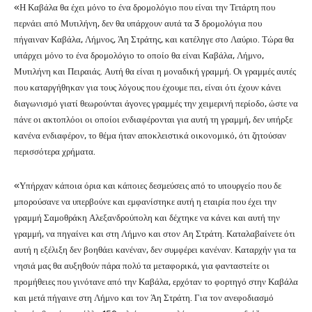
«Η Καβάλα θα έχει μόνο το ένα δρομολόγιο που είναι την Τετάρτη που
περνάει από Μυτιλήνη, δεν θα υπάρχουν αυτά τα 3 δρομολόγια που
πήγαιναν Καβάλα, Λήμνος, Άη Στράτης, και κατέληγε στο Λαύριο. Τώρα θα
υπάρχει μόνο το ένα δρομολόγιο το οποίο θα είναι Καβάλα, Λήμνο,
Μυτιλήνη και Πειραιάς. Αυτή θα είναι η μοναδική γραμμή. Οι γραμμές αυτές
που καταργήθηκαν για τους λόγους που έχουμε πει, είναι ότι έχουν κάνει
διαγωνισμό γιατί θεωρούνται άγονες γραμμές την χειμερινή περίοδο, ώστε να
πάνε οι ακτοπλόοι οι οποίοι ενδιαφέρονται για αυτή τη γραμμή, δεν υπήρξε
κανένα ενδιαφέρον, το θέμα ήταν αποκλειστικά οικονομικό, ότι ζητούσαν
περισσότερα χρήματα.
«Υπήρχαν κάποια όρια και κάποιες δεσμεύσεις από το υπουργείο που δε
μπορούσανε να υπερβούνε και εμφανίστηκε αυτή η εταιρία που έχει την
γραμμή Σαμοθράκη Αλεξανδρούπολη και δέχτηκε να κάνει και αυτή την
γραμμή, να πηγαίνει και στη Λήμνο και στον Αη Στράτη. Καταλαβαίνετε ότι
αυτή η εξέλιξη δεν βοηθάει κανέναν, δεν συμφέρει κανέναν. Καταρχήν για τα
νησιά μας θα αυξηθούν πάρα πολύ τα μεταφορικά, για φανταστείτε οι
προμήθειες που γινότανε από την Καβάλα, ερχόταν το φορτηγό στην Καβάλα
και μετά πήγαινε στη Λήμνο και τον Άη Στράτη. Για τον ανεφοδιασμό