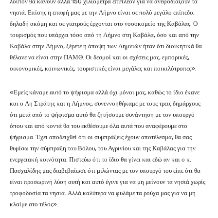
λοιπόν θα κάνουν άλλα 150 χιλιόμετρα επιπλέον για να ανεφοδιάζουν τα
νησιά. Επίσης η επαφή μας με την Λήμνο είναι σε πολύ μεγάλο επίπεδο,
δηλαδή ακόμη και σε γιατρούς έρχονται στο νοσοκομείο της Καβάλας. Ο
τουρισμός που υπάρχει τόσο από τη Λήμνο στη Καβάλα, όσο και από την
Καβάλα στην Λήμνο, ξέρετε η άποψη των Λημνιών ήταν ότι διοικητικά θα
θέλανε να είναι στην ΠΑΜΘ. Οι δεσμοί και οι σχέσεις μας, εμπορικές,
οικονομικές, κοινωνικές, τουριστικές είναι μεγάλες και ποικιλότροπες».
«Εμείς κάναμε αυτό το ψήφισμα αλλά όχι μόνοι μας, καθώς το ίδιο έκανε
και ο Αη Στράτης και η Λήμνος, συνεννοηθήκαμε με τους τρεις δημάρχους
ότι μετά από το ψήφισμα αυτό θα ζητήσουμε συνάντηση με τον υπουργό
όπου και από κοντά θα του εκθέσουμε όλα αυτά που αναφέρουμε στο
ψήφισμα. Έχει αποδειχθεί ότι οι συμπράξεις έχουν αποτέλεσμα, θα σας
θυμίσω την σύμπραξη του Βόλου, του Αγρινίου και της Καβάλας για την
ενεργειακή κοινότητα. Πιστεύω ότι το ίδιο θα γίνει και εδώ αν και ο κ.
Πασχαλίδης μας διαβεβαίωσε ότι μιλώντας με τον υπουργό του είπε ότι θα
είναι προσωρινή λύση αυτή και αυτό έγινε για να μη μείνουν τα νησιά χωρίς
τροφοδοσία τα νησιά. Αλλά καλύτερα να φυλάμε τα ρούχα μας για να μη
κλαίμε στο τέλος».