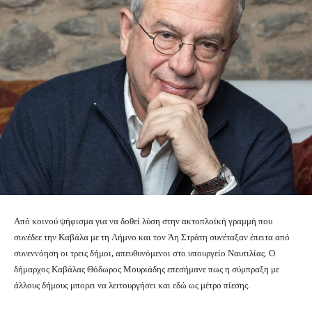
Από κοινού ψήφισμα για να δοθεί λύση στην ακτοπλοϊκή γραμμή που
συνέδεε την Καβάλα με τη Λήμνο και τον Άη Στράτη συνέταξαν έπειτα από
συνεννόηση οι τρεις δήμοι, απευθυνόμενοι στο υπουργείο Ναυτιλίας. Ο
δήμαρχος Καβάλας Θόδωρος Μουριάδης επεσήμανε πως η σύμπραξη με
άλλους δήμους μπορει να λειτουργήσει και εδώ ως μέτρο πίεσης.