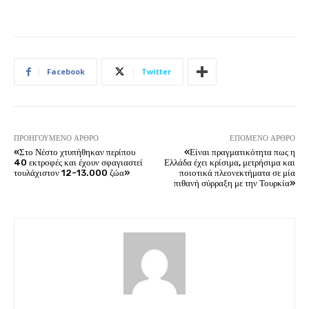
Facebook
Twitter
ΠΡΟΗΓΟΎΜΕΝΟ ΆΡΘΡΟ
ΕΠΌΜΕΝΟ ΆΡΘΡΟ
«Στο Νέστο χτυπήθηκαν περίπου
«Είναι πραγματικότητα πως η
40 εκτροφές και έχουν σφαγιαστεί
Ελλάδα έχει κρίσιμα, μετρήσιμα και
τουλάχιστον 12-13.000 ζώα»
ποιοτικά πλεονεκτήματα σε μία
πιθανή σύρραξη με την Τουρκία»