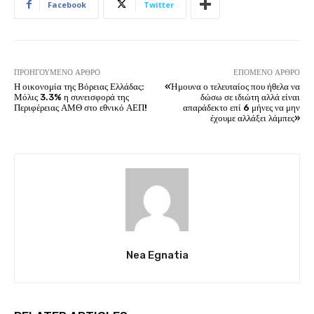
Facebook
Twitter
ΠΡΟΗΓΟΎΜΕΝΟ ΆΡΘΡΟ
ΕΠΌΜΕΝΟ ΆΡΘΡΟ
Η οικονομία της Βόρειας Ελλάδας:
«Ήμουνα ο τελευταίος που ήθελα να
Μόλις 3.3% η συνεισφορά της
δώσω σε ιδιώτη αλλά είναι
Περιφέρειας ΑΜΘ στο εθνικό ΑΕΠ!
απαράδεκτο επί 6 μήνες να μην
έχουμε αλλάξει λάμπες»
Nea Egnatia