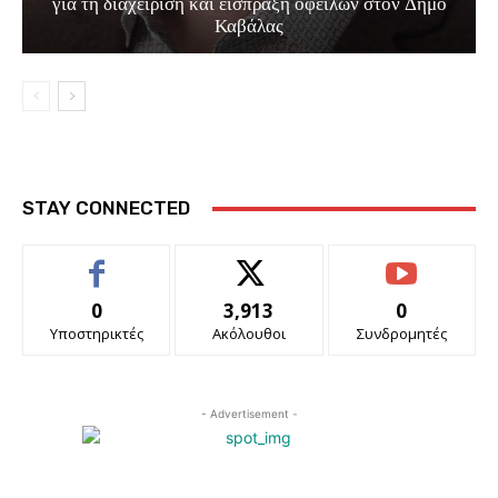
για τη διαχείριση και είσπραξη οφειλών στον Δήμο
Καβάλας
STAY CONNECTED
0
3,913
0
Υποστηρικτές
Ακόλουθοι
Συνδρομητές
- Advertisement -