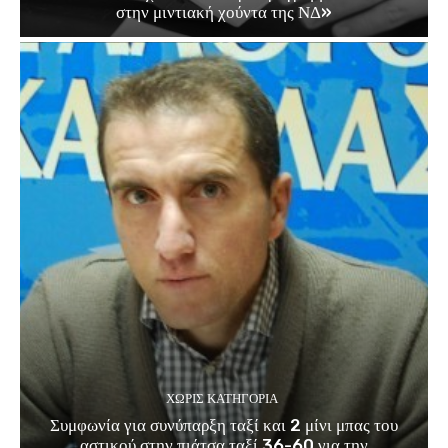
στην μιντιακή χούντα της ΝΔ»
ΧΩΡΊΣ ΚΑΤΗΓΟΡΊΑ
Συμφωνία για συνύπαρξη ταξί και 2 μίνι μπας του
αστικού στην πιάτσα ταξί 36-60 για την