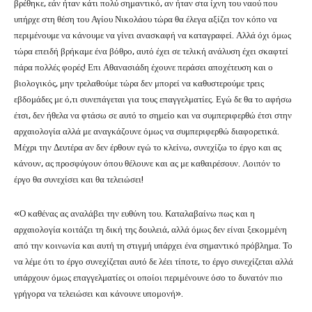
βρέθηκε, εάν ήταν κάτι πολύ σημαντικό, αν ήταν στα ίχνη του ναού που
υπήρχε στη θέση του Αγίου Νικολάου τώρα θα έλεγα αξίζει τον κόπο να
περιμένουμε να κάνουμε να γίνει ανασκαφή να καταγραφεί. Αλλά όχι όμως
τώρα επειδή βρήκαμε ένα βόθρο, αυτό έχει σε τελική ανάλυση έχει σκαφτεί
πάρα πολλές φορές! Επι Αθανασιάδη έχουνε περάσει αποχέτευση και ο
βιολογικός, μην τρελαθούμε τώρα δεν μπορεί να καθυστερούμε τρεις
εβδομάδες με ό,τι συνεπάγεται για τους επαγγελματίες. Εγώ δε θα το αφήσω
έτσι, δεν ήθελα να φτάσω σε αυτό το σημείο και να συμπεριφερθώ έτσι στην
αρχαιολογία αλλά με αναγκάζουνε όμως να συμπεριφερθώ διαφορετικά.
Μέχρι την Δευτέρα αν δεν έρθουν εγώ το κλείνω, συνεχίζω το έργο και ας
κάνουν, ας προσφύγουν όπου θέλουνε και ας με καθαιρέσουν. Λοιπόν το
έργο θα συνεχίσει και θα τελειώσει!
«Ο καθένας ας αναλάβει την ευθύνη του. Καταλαβαίνω πως και η
αρχαιολογία κοιτάζει τη δική της δουλειά, αλλά όμως δεν είναι ξεκομμένη
από την κοινωνία και αυτή τη στιγμή υπάρχει ένα σημαντικό πρόβλημα. Το
να λέμε ότι το έργο συνεχίζεται αυτό δε λέει τίποτε, το έργο συνεχίζεται αλλά
υπάρχουν όμως επαγγελματίες οι οποίοι περιμένουνε όσο το δυνατόν πιο
γρήγορα να τελειώσει και κάνουνε υπομονή».