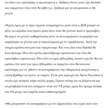
να κάνει την πρόσληψη, η προισταμένη κ. Δαδάκη έλειπε γιατί είχε δουλειά
και περιμένανε όλοι πότε θα έρθει η κ. Δαδάκη για να αποφασίσει τι θα
γίνει».
«Εμείς όμως με το έργο είμαστε σταματημένοι γιατί ούτε η ΔΕΗ μπορεί να
ρίξει τα καλώδια που έπρεπε μέσα διότι όταν θα γινόταν αυτό ο εργολάβος
θα έριχνε το μπετόν καθαριότητας ώστε να λειτουργήσουν τα μαγαζιά και
παράλληλα να γίνεται και η πλακώστρωση με ότι προβλέπεται. Αυτή την
στιγμή ειμαστε ανοιχτοί και περιμένουμε. Και τους λέω πότε δηλαδή θα
ξεκινήσουμε; Μου λένε μόλις προσλάβουμε προσωπικό και πότε θα
προσλάβετε προσωπικό; Μου λένε σε τρεις εβδομάδες, λοιπόν εγώ δεν θα στο
αφήσω έτσι αυτό για τρεις εβδομάδες να περιμένω πότε θα κάνουνε
πρόσληψη για να’ ρθούνε να καταγράψουνε την οθωμανική αποχέτευση η
οποία βρέθηκε σε εκείνο το σημείο. Είναι μία περιοχή του Αγίου Νικολάου η
οποία έχει σκαφτεί πάρα πολλές φορές, ξέρουν επίσης ότι τα βυζαντινά και
τα μεταβυζαντινά που υπάρχουν είναι στο 1.5 μέτρο, εμείς δεν έχουμε σκάψει
στο 1.5 μέτρο, και παρόλα αυτά καθυστερούμε!».
«Θα μπορούσαν να καταγράψουν με τον αρχαιολόγο που είχαν αυτό που