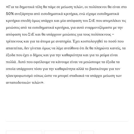
«Για τα δημοτικά τέλη θα πάμε σε μείωση τελών, οι πολύτεκνοι θα είναι στο
50% ανεξάρτητα από εισοδηματικά κριτήρια, ενώ είχαμε εισοδηματικά
κριτήρια επειδή όμως υπάρχει και μία απόφαση του ΣτΕ που απεμπλέκει τις
μειώσεις από τα εισοδηματικά κριτήρια, για αυτό εναρμονιζόμαστε με την
απόφαση του ΣτΕ και θα υπάρχουν μειώσεις για τους πολύτεκνους –
τρίτεκνους και για τα άτομα με αναπηρία. Έχει κοστολογηθεί το ποσό που
απαιτείται, δεν γίνεται όμως να λέμε ανεύθυνα ότι δε θα πληρώνει κανείς, τα
έξοδα που έχει ο δήμος και για την καθαριότητα και για το ρεύμα είναι
πολλά. Αυτό που οφείλουμε να κάνουμε είναι να μειώσουμε τα έξοδα τα
οποία υπάρχουνε τόσο για την καθαριότητα αλλά το βασικότερο για τον
ηλεκτροφωτισμό ούτως ώστε να μπορεί σταδιακά να υπάρχει μείωση των
ανταποδοτικών τελών».