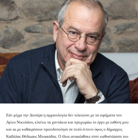
Εάν μέχρι την Δευτέρα η αρχαιολογία δεν τελειώσει με τα ευρήματα του
Αγίου Νικολάου, κλείνω τα χαντάκια και προχωράω το έργο με ευθύνη μου
και ας με καθαιρέσουν προειδοποίησε σε πολύ έντονο ύφος ο δήμαρχος
Καβάλας Θόδωρος Μουριάδης. Ο ίδιος αναφέρθηκε στην καθυστέρηση του