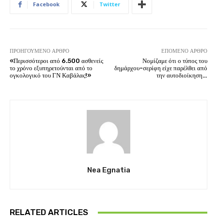
Facebook
Twitter
ΠΡΟΗΓΟΎΜΕΝΟ ΆΡΘΡΟ
ΕΠΌΜΕΝΟ ΆΡΘΡΟ
«Περισσότεροι από 6.500 ασθενείς
Νομίζαμε ότι ο τύπος του
το χρόνο εξυπηρετούνται από το
δημάρχου-σερίφη είχε παρέλθει από
ογκολογικό του ΓΝ Καβάλας!»
την αυτοδιοίκηση…
Nea Egnatia
RELATED ARTICLES