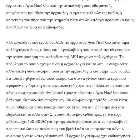
έργου στον Άγιο Νικόλαο από την ανακάλυψη μιας οθωμανικής
αποχέτευσης και έθεσε την αρχαιολογία προ των ευθυνών της καθώς η
απάντηση που πήρε από την υπηρεσία είναι ότι δεν υπάρχει προσωπικό και η
πρόσληψη θα γίνει σε 3 εβδομάδες.
«Οι εργολάβοι που έχουν αναλάβει το έργο στον Άγιο Νικόλαο πάνε πάρα
πολύ γρήγορα όπως επίσης και η εργολαβία η οποία φορά την ύδρευση και
την υπογειοποίηση των καλωδίων της ΔΕΗ πηγαίνει πολύ γρήγορα. Το
πρόβλημα το οποίο έχουμε είναι η αρχαιολογία και το λέω με συγχωρείτε
αλλά επειδή συνεργάζομαι πολύ με την αρχαιολογία και μέχρι τώρα νομίζω
ότι τους βοήθησα πάρα πολύ, ακόμα και στο να γίνουν κάποια έργα που
αφορούν την ύδρευση στον αρχαιολογικό χώρο των Φιλίππων τα οποία τα
κάνουμε ως προσφορά. Αντ’ αυτού ειμαστε μέσα στον Αγιο Νικόλαο όπου
βρήκαμε μία τούρκικη αποχέτευση, μία οθωμανικής περιόδου, αυτό είναι
που βρέθηκε, κάτι που υπάρχει παντού. Είναι ένα που βρήκαμε εκεί στα
Βαρέλια και το άλλο στην Σπετσών. Αυτό μας καθυστερεί, το ένα έργο
μάλιστα έχει 150.000€ για την αρχαιολογία ούτως ώστε να προσλάβουν
προσωπικό ώστε σε περίπτωση που βρεθεί κάτι να μπορούνε να κάνουν
ανασκαφή να το καταγράψουν κτλ. Η αρχαιολογία όμως έχει καθυστερήσει