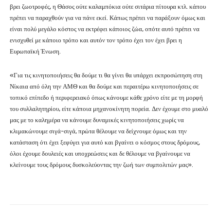
βρει ζωοτροφές, η Θάσος ούτε καλαμπόκια ούτε σιτάρια πίτουρα κτλ. κάπου
πρέπει να παραχθούν για να πάνε εκεί. Κάπως πρέπει να παράξουν όμως και
είναι πολύ μεγάλο κόστος να εκτρέφει κάποιος ζώα, οπότε αυτό πρέπει να
ενισχυθεί με κάποιο τρόπο και αυτόν τον τρόπο έχει τον έχει βρει η
Ευρωπαϊκή Ένωση.
«Για τις κινητοποιήσεις θα δούμε τι θα γίνει θα υπάρχει εκπροσώπηση στη
Νίκαια από όλη την ΑΜΘ και θα δούμε και περαιτέρω κινητοποιήσεις σε
τοπικό επίπεδο ή περιφερειακό όπως κάνουμε κάθε χρόνο είτε με τη μορφή
του συλλαλητηρίου, είτε κάποια μηχανοκίνητη πορεία. Δεν έχουμε στο μυαλό
μας με το καλημέρα να κάνουμε δυναμικές κινητοποιήσεις χωρίς να
κλιμακώνουμε σιγά-σιγά, πρώτα θέλουμε να δείχνουμε όμως και την
κατάσταση ότι έχει ξεφύγει για αυτό και βγαίνει ο κόσμος στους δρόμους,
όλοι έχουμε δουλειές και υποχρεώσεις και δε θέλουμε να βγαίνουμε να
κλείνουμε τους δρόμους δυσκολεύοντας την ζωή των συμπολιτών μας».