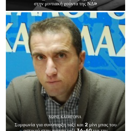
στην μιντιακή χούντα της ΝΔ»
ΧΩΡΊΣ ΚΑΤΗΓΟΡΊΑ
Συμφωνία για συνύπαρξη ταξί και 2 μίνι μπας του
αστικού στην πιάτσα ταξί 36-60 για την