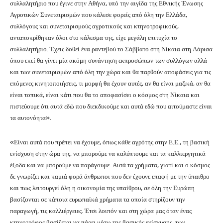
συλλαλητήριο που έγινε στην Αθήνα, υπό την αιγίδα της Εθνικής Ένωσης
Αγροτικών Συνεταιρισμών που κάλεσε φορείς από όλη την Ελλάδα,
συλλόγους και συνεταιρισμούς αγροτικούς και κτηνοτροφικούς,
ανταποκρίθηκαν όλοι στο κάλεσμα της, είχε μεγάλη επιτυχία το
συλλαλητήριο. Έχεις δοθεί ένα ραντεβού το Σάββατο στη Νίκαια στη Λάρισα
όπου εκεί θα γίνει μία ακόμη συνάντηση εκπροσώπων των συλλόγων αλλά
και των συνεταιρισμών από όλη την χώρα και θα παρθούν αποφάσεις για τις
επόμενες κινητοποιήσεις, τι μορφή θα έχουν αυτές, αν θα είναι μαζικά, αν θα
είναι τοπικά, είναι κάτι που θα το αποφασίσει ο κόσμος στη Νίκαια και
πιστεύουμε ότι αυτά εδώ που διεκδικούμε και αυτά εδώ που αιτούμαστε είναι
τα αυτονόητα».
«Είναι αυτά που πρέπει να έχουμε, όπως κάθε αγρότης στην Ε.Ε., τη βασική
ενίσχυση στην ώρα της, να μπορούμε να καλύπτουμε και τα καλλιεργητικά
έξοδα και να μπορούμε να παράγουμε. Αυτά τα χρήματα, γιατί και ο κόσμος
δε γνωρίζει και καμιά φορά άνθρωποι που δεν έχουνε επαφή με την ύπαιθρο
και πως λειτουργεί όλη η οικονομία της υπαίθρου, σε όλη την Ευρώπη
βασίζονται σε κάποια ευρωπαϊκά χρήματα τα οποία στηρίζουν την
παραγωγή, τις καλλιέργειες. Έτσι λοιπόν και στη χώρα μας όταν ένας
κτηνοτρόφος βασίζεται να πάρει μέσω της βασικής ενίσχυσης, των