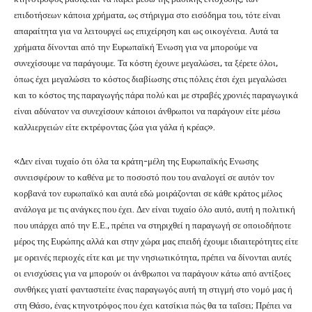
επιδοτήσεων κάποια χρήματα, ως στήριγμα στο εισόδημα του, τότε είναι
απαραίτητα για να λειτουργεί ως επιχείρηση και ως οικογένεια. Αυτά τα
χρήματα δίνονται από την Ευρωπαϊκή Ένωση για να μπορούμε να
συνεχίσουμε να παράγουμε. Τα κόστη έχουνε μεγαλώσει, τα ξέρετε όλοι,
όπως έχει μεγαλώσει το κόστος διαβίωσης στις πόλεις έτσι έχει μεγαλώσει
και το κόστος της παραγωγής πάρα πολύ και με στραβές χρονιές παραγωγικά
είναι αδύνατον να συνεχίσουν κάποιοι άνθρωποι να παράγουν είτε μέσω
καλλιεργειών είτε εκτρέφοντας ζώα για γάλα ή κρέας».
«Δεν είναι τυχαίο ότι όλα τα κράτη-μέλη της Ευρωπαϊκής Ενωσης
συνεισφέρουν το καθένα με το ποσοστό που του αναλογεί σε αυτόν τον
κορβανά τον ευρωπαϊκό και αυτά εδώ μοιράζονται σε κάθε κράτος μέλος
ανάλογα με τις ανάγκες που έχει. Δεν είναι τυχαίο όλο αυτό, αυτή η πολιτική
που υπάρχει από την Ε.Ε., πρέπει να στηριχθεί η παραγωγή σε οποιοδήποτε
μέρος της Ευρώπης αλλά και στην χώρα μας επειδή έχουμε ιδιαιτερότητες είτε
με ορεινές περιοχές είτε και με την νησιωτικότητα, πρέπει να δίνονται αυτές
οι ενισχύσεις για να μπορούν οι άνθρωποι να παράγουν κάτω από αντίξοες
συνθήκες γιατί φανταστείτε ένας παραγωγός αυτή τη στιγμή στο νομό μας ή
στη Θάσο, ένας κτηνοτρόφος που έχει κατσίκια πώς θα τα ταΐσει; Πρέπει να