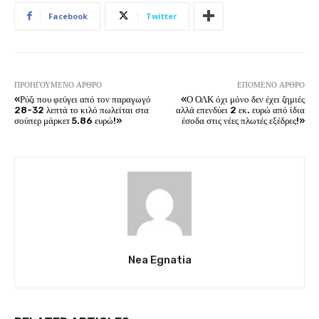
Facebook
Twitter
ΠΡΟΗΓΟΎΜΕΝΟ ΆΡΘΡΟ
ΕΠΌΜΕΝΟ ΆΡΘΡΟ
«Ρύζι που φεύγει από τον παραγωγό
«Ο ΟΛΚ όχι μόνο δεν έχει ζημιές
28-32 λεπτά το κιλό πωλείται στα
αλλά επενδύει 2 εκ. ευρώ από ίδια
σούπερ μάρκετ 5.86 ευρώ!»
έσοδα στις νέες πλωτές εξέδρες!»
Nea Egnatia