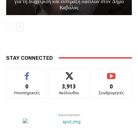
για τη διαχείριση και είσπραξη οφειλών στον Δήμο
Καβάλας
STAY CONNECTED
0
3,913
0
Υποστηρικτές
Ακόλουθοι
Συνδρομητές
- Advertisement -